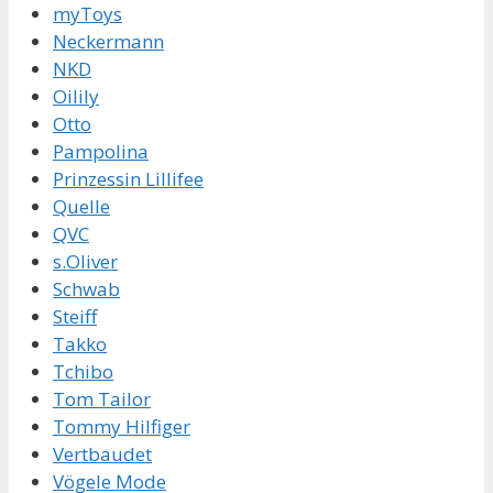
myToys
Neckermann
NKD
Oilily
Otto
Pampolina
Prinzessin Lillifee
Quelle
QVC
s.Oliver
Schwab
Steiff
Takko
Tchibo
Tom Tailor
Tommy Hilfiger
Vertbaudet
Vögele Mode