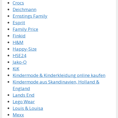
Crocs
Deichmann
Ernstings Family
Esprit
Family Price
Finkid
H&M
Happy-Size
HSE24
Jako-O
KiK
Kindermode & Kinderkleidung online kaufen
Kindermode aus Skandinavien, Holland &
England
Lands End
Lego Wear
Louis & Louisa
Mexx