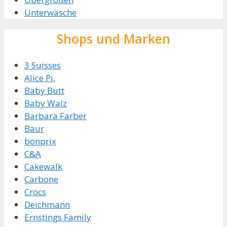
Unterwäsche
Shops und Marken
3 Suisses
Alice Pi.
Baby Butt
Baby Walz
Barbara Farber
Baur
bonprix
C&A
Cakewalk
Carbone
Crocs
Deichmann
Ernstings Family