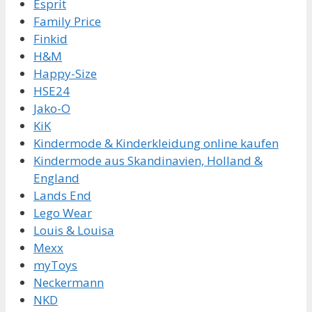
Esprit
Family Price
Finkid
H&M
Happy-Size
HSE24
Jako-O
KiK
Kindermode & Kinderkleidung online kaufen
Kindermode aus Skandinavien, Holland &
England
Lands End
Lego Wear
Louis & Louisa
Mexx
myToys
Neckermann
NKD