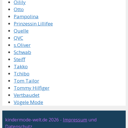
Oilily
Otto
Pampolina
Prinzessin Lillifee
Quelle
QVC
s.Oliver
Schwab
Steiff
Takko
Tchibo
Tom Tailor
Tommy Hilfiger
Vertbaudet
Vögele Mode
kindermode-welt.de 2026 -
Impressum
und
Datenschutz