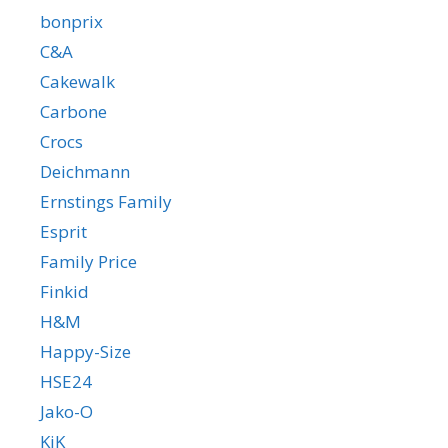
bonprix
C&A
Cakewalk
Carbone
Crocs
Deichmann
Ernstings Family
Esprit
Family Price
Finkid
H&M
Happy-Size
HSE24
Jako-O
KiK